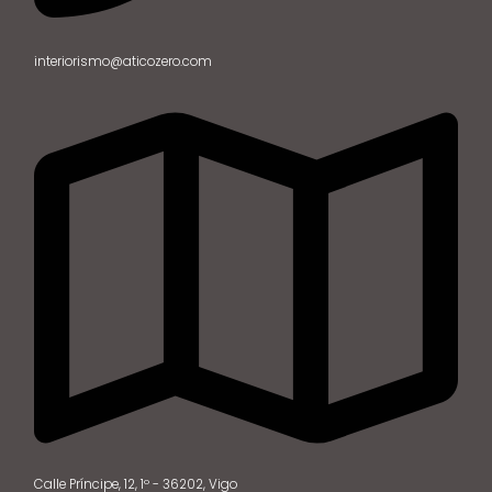
interiorismo@aticozero.com
Calle Príncipe, 12, 1º - 36202, Vigo