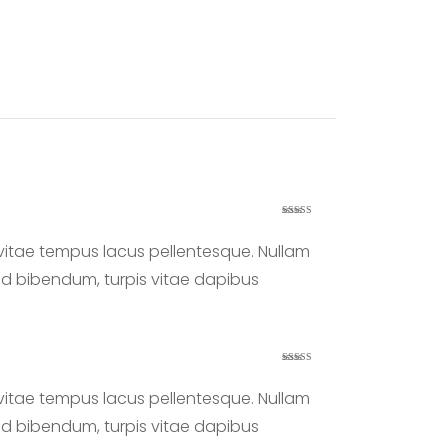
Valorado con
5
de 5
, vitae tempus lacus pellentesque. Nullam
ed bibendum, turpis vitae dapibus
Valorado
con
4
de 5
, vitae tempus lacus pellentesque. Nullam
ed bibendum, turpis vitae dapibus