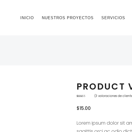
INICIO
NUESTROS PROYECTOS
SERVICIOS
PRODUCT 
(
3
valoraciones de client
Valorado
3
con
4.00
de 5 en
$
15.00
base a
valoracion
es de
clientes
Lorem ipsum dolor sit am
sagittis orci ac odio di