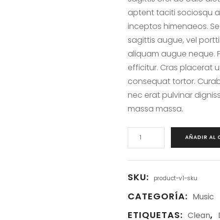
aptent taciti sociosqu a
inceptos himenaeos. Sed 
sagittis augue, vel port
aliquam augue neque. Ph
efficitur. Cras placerat
consequat tortor. Curabit
nec erat pulvinar digni
massa massa.
P
AÑADIR AL
r
o
d
u
SKU:
product-v1-sku
c
t
CATEGORÍA:
Music
v
1
ETIQUETAS:
,
Clean