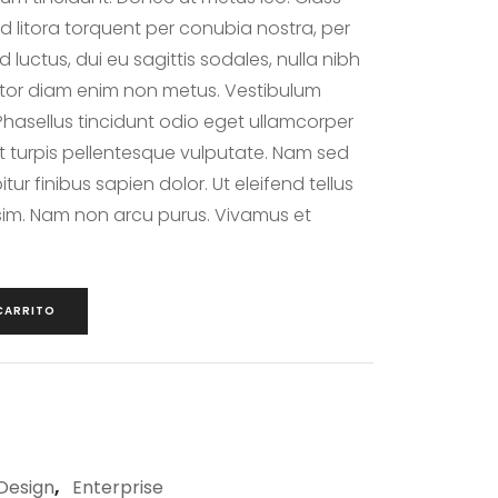
d litora torquent per conubia nostra, per
luctus, dui eu sagittis sodales, nulla nibh
titor diam enim non metus. Vestibulum
asellus tincidunt odio eget ullamcorper
 ut turpis pellentesque vulputate. Nam sed
ur finibus sapien dolor. Ut eleifend tellus
ssim. Nam non arcu purus. Vivamus et
 CARRITO
,
Design
Enterprise