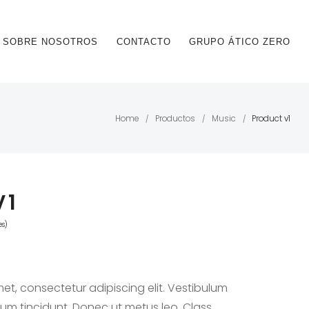
SOBRE NOSOTROS
CONTACTO
GRUPO ÁTICO ZERO
Home
Productos
Music
Product v1
/
/
/
V1
es)
et, consectetur adipiscing elit. Vestibulum
ctum tincidunt. Donec ut metus leo. Class