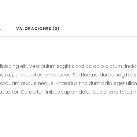
c
a
n
t
i
L
VALORACIONES (3)
d
a
d
iscing elit. Vestibulum sagittis orci ac odio dictum tincid
tra, per inceptos himenaeos. Sed luctus, dui eu sagittis so
liquam augue neque. Phasellus tincidunt odio eget ullamco
ortor. Curabitur finibus sapien dolor. Ut eleifend tellus 