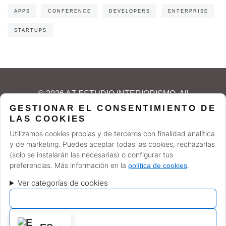
APPS
CONFERENCE
DEVELOPERS
ENTERPRISE
STARTUPS
© 2026 AZ ESTUDIO INTERIORISMO. All
GESTIONAR EL CONSENTIMIENTO DE
rights reserved.
LAS COOKIES
Utilizamos cookies propias y de terceros con finalidad analítica
y de marketing. Puedes aceptar todas las cookies, rechazarlas
(solo se instalarán las necesarias) o configurar tus
preferencias. Más información en la
.
política de cookies
FINANCIADO POR LA UNIÓN EUROPEA CON EL
PROGRAMA KIT DIGITAL POR LOS FONDOS NEXT
Ver categorías de cookies
GENERATION (EU) DEL MECANISMO DE RECUPERACIÓN
SOLO LAS NECESARIAS
Y RESILENCIA
Ver preferencias